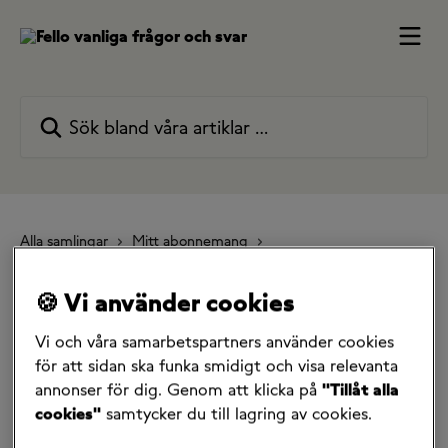
Hoppa till huvudinnehåll
Sök bland våra artiklar …
Alla samlingar
Mitt abonnemang
Jag vill pausa eller ändra mitt abonnemang
Vad händer efter att jag byter abonnemang?
🍪 Vi använder cookies
Vad händer efter att jag
Vi och våra samarbetspartners använder cookies
för att sidan ska funka smidigt och visa relevanta
byter abonnemang?
annonser för dig. Genom att klicka på
"Tillåt alla
cookies"
samtycker du till lagring av cookies.
Uppdaterad för mer än en vecka sedan