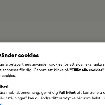
nvänder cookies
Kom igång med Fello
 min pågående beställning till ett annat abonnemang, hur gör jag?
samarbetspartners använder cookies för att sidan ska funka 
ta annonser för dig. Genom att klicka på
"Tillåt alla cookies"
ll ändra min pågående beställ
v cookies.
tt annat abonnemang, hur gör j
rihet!
våra mobilabonnemang, ger vi dig
full frihet
att kontrollera d
e-inställningar" kan du ändra ditt samtycke när som helst. L
y.