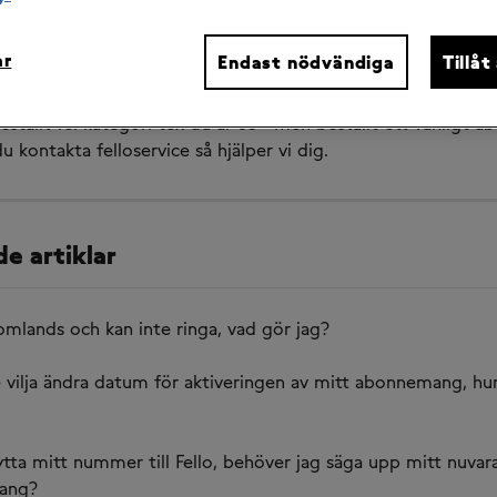
 pågående beställning och vill byta abonnemangsform, så 
s aktiveringsdagen. Den dagen när abonnemanget är aktiverat
ar
Endast nödvändiga
Tillåt
 Mina Sidor och byter ditt abonnemang. 
ställt fel kategori tex du är 55+ men beställt ett vanligt 
 kontakta felloservice så hjälper vi dig. 
e artiklar
omlands och kan inte ringa, vad gör jag?
e vilja ändra datum för aktiveringen av mitt abonnemang, hu
flytta mitt nummer till Fello, behöver jag säga upp mitt nuvar
ang?