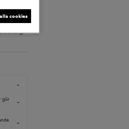
behöver du 
 loggar du 
 alla cookies
abonnemang, 
r gör 
ande 