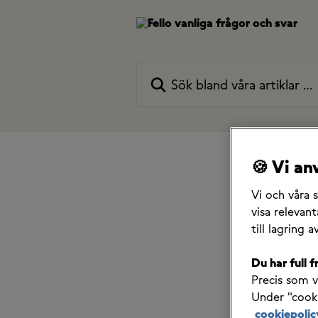
Hoppa till huvudinnehåll
Sök bland våra artiklar …
🍪 Vi a
Alla samlingar
Jag vill ändra
Vi och våra 
visa relevan
Jag vi
till lagring a
till e
Du har full f
Precis som 
5 maj 2025
Under "cooki
cookiepolic