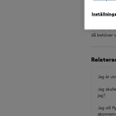
Om du har en
avvakta till
Inställning
enkelt in på
Om du har be
då behöver du
Relaterad
Jag är ut
Jag skull
jag?
Jag vill 
abonnem