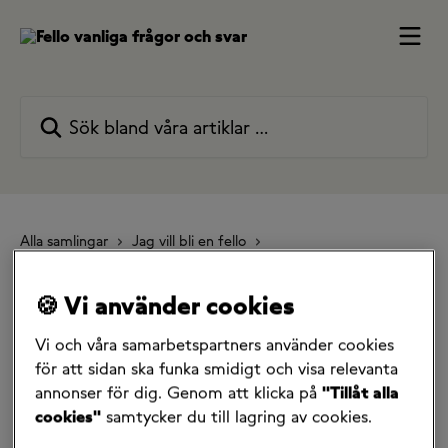
Hoppa till huvudinnehåll
Sök bland våra artiklar …
Alla samlingar
Jag vill bli en fello
Jag vill flytta mitt nummer till Fello
Jag vill flytta mitt nummer till Fello, behöver jag säga upp mitt
🍪 Vi använder cookies
nuvarande abonnemang?
Vi och våra samarbetspartners använder cookies
Jag vill flytta mitt nummer
för att sidan ska funka smidigt och visa relevanta
till Fello, behöver jag säga
annonser för dig. Genom att klicka på
"Tillåt alla
cookies"
samtycker du till lagring av cookies.
upp mitt nuvarande