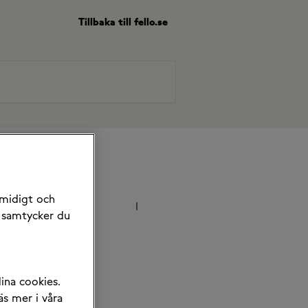
Tillbaka till fello.se
smidigt och
samtycker du
ina cookies.
äs mer i våra