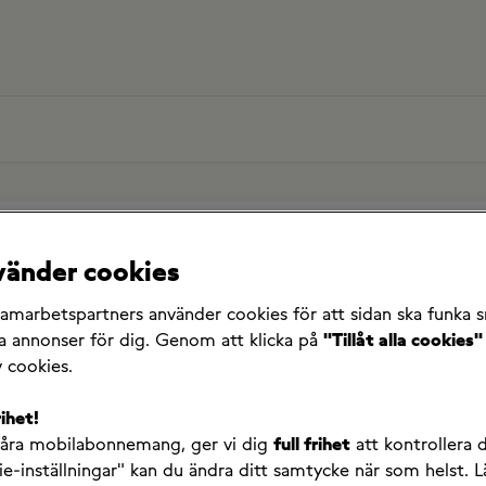
Säger ni upp mitt gamla abonnemang?
nvänder cookies
samarbetspartners använder cookies för att sidan ska funka 
tt gamla abonnemang?
ta annonser för dig. Genom att klicka på
"Tillåt alla cookies"
v cookies.
rihet!
våra mobilabonnemang, ger vi dig
full frihet
att kontrollera d
hos oss så sägs det upp hos nuvarande 
e-inställningar" kan du ändra ditt samtycke när som helst. L