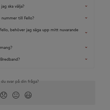
jag ska välja?
 nummer till Fello?
l Fello, behöver jag säga upp mitt nuvarande 
nemang?
t Bredband?
 du svar på din fråga?
😞
😐
😃