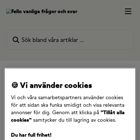
Hoppa till huvudinnehåll
Sök bland våra artiklar …
Alla samlingar
Mitt abonnemang
Jag vill beställa nytt eller spärra eSIM & SIM-kort
🍪 Vi använder cookies
Vad händer efter att jag spärrat mitt SIM-kort?
Vi och våra samarbetspartners använder cookies
Vad händer efter att jag
för att sidan ska funka smidigt och visa relevanta
annonser för dig. Genom att klicka på
"Tillåt alla
spärrat mitt SIM-kort?
cookies"
samtycker du till lagring av cookies.
27 juni 2025
Du har full frihet!