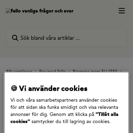
Hoppa till huvudinnehåll
Sök bland våra artiklar …
Alla samlingar
Res med Fello
Roaming inom EU/EES
Behöver jag aktivera något på mitt abonnemang för att få
tillgång till fri Roaming inom EU/EES?
🍪 Vi använder cookies
Behöver jag aktivera något
Vi och våra samarbetspartners använder cookies
för att sidan ska funka smidigt och visa relevanta
på mitt abonnemang för
annonser för dig. Genom att klicka på
"Tillåt alla
cookies"
samtycker du till lagring av cookies.
att få tillgång till fri