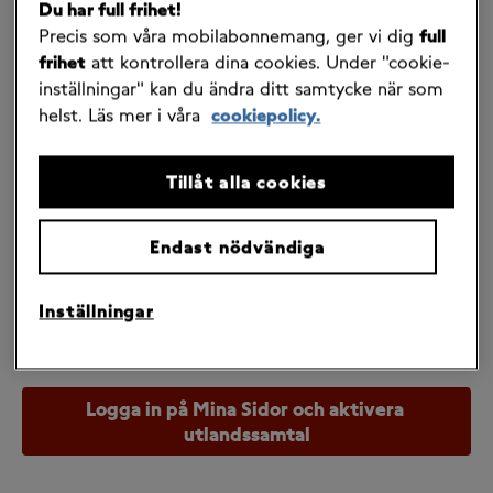
Roaming inom EU/EES?
Du har full frihet!
Precis som våra mobilabonnemang, ger vi dig
full
22 april 2026
frihet
att kontrollera dina cookies. Under "cookie-
inställningar" kan du ändra ditt samtycke när som
helst. Läs mer i våra
cookiepolicy.
Ja, för att kunna använda din telefon i utlandet 
måste ditt abonnemang vara aktiverat för 
denna tjänst. 
Tillåt alla cookies
Du kan logga in på 
Mina Sidor
 >
Hantera mitt 
Endast nödvändiga
abonnemang 
och aktivera eller deaktivera 
tjänsten dygnet runt.
Inställningar
Logga in på Mina Sidor och aktivera 
utlandssamtal