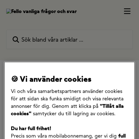
Hoppa till huvudinnehåll
Sök bland våra artiklar …
Alla samlingar
Mitt abonnemang
🍪 Vi använder cookies
Jag vill hantera samtal och SMS
Vi och våra samarbetspartners använder cookies
för att sidan ska funka smidigt och visa relevanta
Jag vill hantera samtal och
annonser för dig. Genom att klicka på
"Tillåt alla
cookies"
samtycker du till lagring av cookies.
SMS
Du har full frihet!
12 artiklar
Precis som våra mobilabonnemang, ger vi dig
full