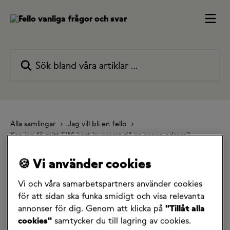
Hoppa till huvudinnehåll
Sök bland våra artiklar …
Alla samlingar
Jag vill bli en fello
Kan jag få mitt SIM-kort levererat till en annan adress?
Kan jag få mitt SIM-kort
🍪 Vi använder cookies
levererat till en annan
Vi och våra samarbetspartners använder cookies
för att sidan ska funka smidigt och visa relevanta
adress?
annonser för dig. Genom att klicka på
"Tillåt alla
cookies"
samtycker du till lagring av cookies.
14 maj 2025