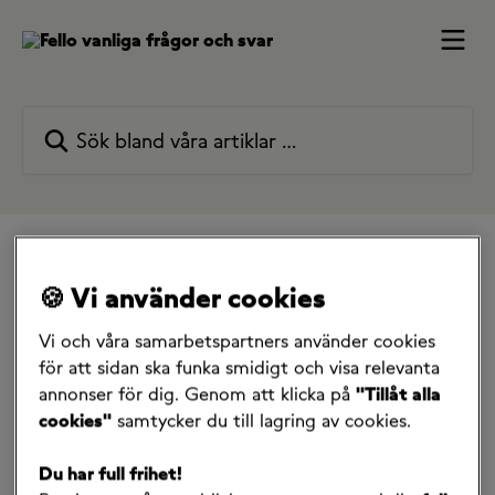
Hoppa till huvudinnehåll
Sök bland våra artiklar …
Alla samlingar
Faktura & betalning
🍪 Vi använder cookies
Jag betalar med faktura
Hur byter jag konto för autogiro?
Hur byter jag konto för
Vi och våra samarbetspartners använder cookies
för att sidan ska funka smidigt och visa relevanta
autogiro?
annonser för dig. Genom att klicka på
"Tillåt alla
cookies"
samtycker du till lagring av cookies.
5 maj 2025
Du har full frihet!
Om du har bytt bank eller vill registrera autogiro för 