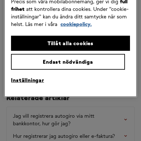
Precis som våra mobilabonnemang, ger vi dig
full
ett nytt konto börjar du med att avanmäla det aktiva 
frihet
att kontrollera dina cookies. Under "cookie-
medgivandet i din internetbank. Sedan ansöker du 
inställningar" kan du ändra ditt samtycke när som
om ett nytt medgivande via det konto som du vill 
helst. Läs mer i våra
cookiepolicy.
ansluta till autogiro. Om du inte har internetbank kan 
du kontakta banken och be de hjälpa dig med detta. 
​ 
Tillåt alla cookies
OBS! om du avslutar ett aktivt autogiromedgivande 
mitt i månaden behöver du betala in fakturan för den 
Endast nödvändiga
månaden manuellt. Detta eftersom kontot för 
autogirodebiteringen är avslutad.
Inställningar
Relaterade artiklar
Jag vill registrera autogiro via mitt 
bankkontor, hur gör jag?
Hur registrerar jag autogiro eller e-faktura?