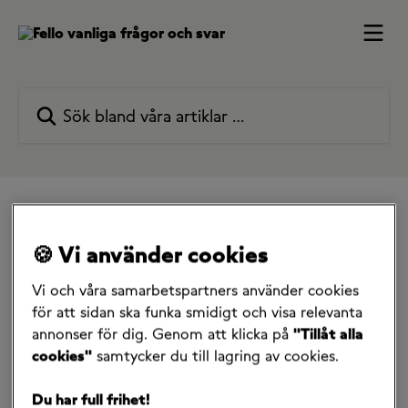
Hoppa till huvudinnehåll
Sök bland våra artiklar …
Alla samlingar
Mitt abonnemang
Ombud & fullmakter
Fullmakter
Har fello en fullmakt som man kan använda?
🍪 Vi använder cookies
Har fello en fullmakt som
Vi och våra samarbetspartners använder cookies
för att sidan ska funka smidigt och visa relevanta
man kan använda?
annonser för dig. Genom att klicka på
"Tillåt alla
cookies"
samtycker du till lagring av cookies.
5 maj 2025
Du har full frihet!
Absolut, om du vill lämna en fullmakt till någon som 