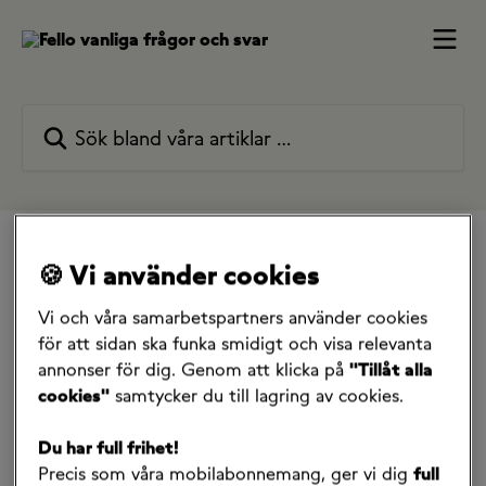
Hoppa till huvudinnehåll
Sök bland våra artiklar …
Alla samlingar
Jag vill bli en fello
Jag är 55+
🍪 Vi använder cookies
Har Fello rabatterade abonnemang för pensionärer?
Vi och våra samarbetspartners använder cookies
Har Fello rabatterade
för att sidan ska funka smidigt och visa relevanta
annonser för dig. Genom att klicka på
"Tillåt alla
abonnemang för
cookies"
samtycker du till lagring av cookies.
pensionärer?
Du har full frihet!
10 januari 2025
Precis som våra mobilabonnemang, ger vi dig
full